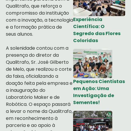
Qualitrafo, que reforça o
compromisso da instituição
Experiência
com a inovação, a tecnologia
Científica: O
e a formação prática de
Segredo das Flores
seus alunos.
Coloridas
A solenidade contou com a
presença do diretor da
Qualitrafo, Sr. José Gilberto
de Melo, que realizou o corte
da faixa, oficializando a
Pequenos Cientistas
doação feita pela empresa e
em Ação: Uma
a inauguração do
Investigação de
Laboratório Maker e de
Sementes!
Robótica. O espaço passará
a levar o nome da Qualitrafo,
em reconhecimento à
parceria e ao apoio à