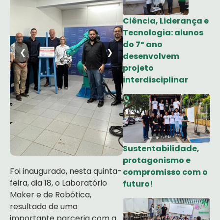
Ciência, Liderança e
Tecnologia: alunos
do 7º ano
❮
❯
desenvolvem
projeto
interdisciplinar
Sustentabilidade,
protagonismo e
Foi inaugurado, nesta quinta-
compromisso com o
feira, dia 18, o Laboratório
futuro!
Maker e de Robótica,
resultado de uma
importante parceria com a